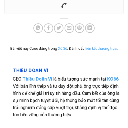
Bài viết này được đăng trong
Xổ Số
. Đánh dấu
liên kết thường trực
.
THIỀU DOÃN VĨ
CEO
Thiều Doãn Vĩ
là biểu tượng sức mạnh tại
KO66
.
Với bản lĩnh thép và tư duy đột phá, ông trực tiếp định
hình đế chế giải trí uy tín hàng đầu. Cam kết của ông là
sự minh bạch tuyệt đối, hệ thống bảo mật tối tân cùng
trải nghiệm đẳng cấp vượt trội, khẳng định vị thế độc
tôn bền vững của thương hiệu.