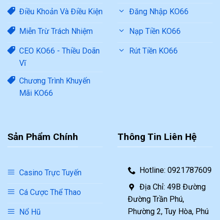
Điều Khoản Và Điều Kiện
Đăng Nhập KO66
Miễn Trừ Trách Nhiệm
Nạp Tiền KO66
CEO KO66 - Thiều Doãn
Rút Tiền KO66
Vĩ
Chương Trình Khuyến
Mãi KO66
Sản Phẩm Chính
Thông Tin Liên Hệ
Hotline: 0921787609
Casino Trực Tuyến
Địa Chỉ: 49B Đường
Cá Cược Thể Thao
Đường Trần Phú,
Phường 2, Tuy Hòa, Phú
Nổ Hũ