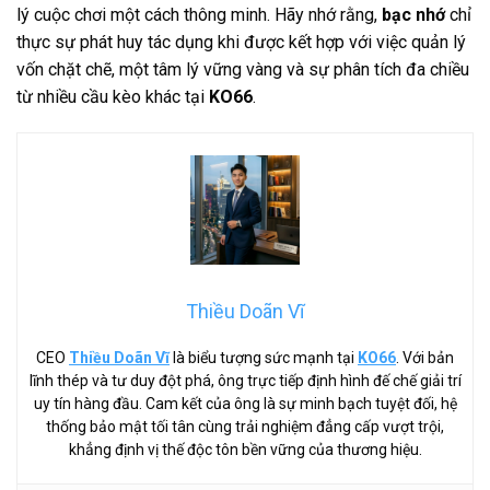
lý cuộc chơi một cách thông minh. Hãy nhớ rằng,
bạc nhớ
chỉ
thực sự phát huy tác dụng khi được kết hợp với việc quản lý
vốn chặt chẽ, một tâm lý vững vàng và sự phân tích đa chiều
từ nhiều cầu kèo khác tại
KO66
.
Thiều Doãn Vĩ
CEO
Thiều Doãn Vĩ
là biểu tượng sức mạnh tại
KO66
. Với bản
lĩnh thép và tư duy đột phá, ông trực tiếp định hình đế chế giải trí
uy tín hàng đầu. Cam kết của ông là sự minh bạch tuyệt đối, hệ
thống bảo mật tối tân cùng trải nghiệm đẳng cấp vượt trội,
khẳng định vị thế độc tôn bền vững của thương hiệu.