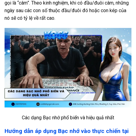
gọi là “câm”. Theo kinh nghiệm, khi có đầu/đuôi câm, những
ngày sau các con số thuộc đầu/đuôi đó hoặc con kép của
nó sẽ có tỷ lệ về rất cao.
Các dạng Bạc nhớ phổ biến và hiệu quả nhất
Hướng dẫn áp dụng Bạc nhớ vào thực chiến tại