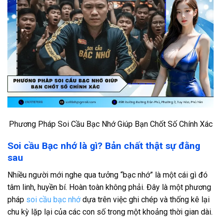
Phương Pháp Soi Cầu Bạc Nhớ Giúp Bạn Chốt Số Chính Xác
Soi cầu Bạc nhớ là gì? Bản chất thật sự đằng
sau
Nhiều người mới nghe qua tưởng “bạc nhớ” là một cái gì đó
tâm linh, huyền bí. Hoàn toàn không phải. Đây là một phương
pháp
soi cầu bạc nhớ
dựa trên việc ghi chép và thống kê lại
chu kỳ lặp lại của các con số trong một khoảng thời gian dài.