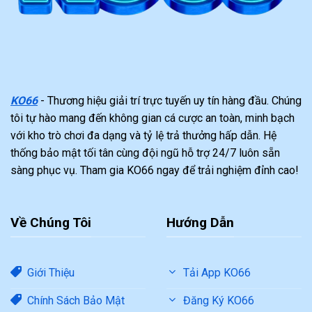
KO66
- Thương hiệu giải trí trực tuyến uy tín hàng đầu. Chúng
tôi tự hào mang đến không gian cá cược an toàn, minh bạch
với kho trò chơi đa dạng và tỷ lệ trả thưởng hấp dẫn. Hệ
thống bảo mật tối tân cùng đội ngũ hỗ trợ 24/7 luôn sẵn
sàng phục vụ. Tham gia KO66 ngay để trải nghiệm đỉnh cao!
Về Chúng Tôi
Hướng Dẫn
Giới Thiệu
Tải App KO66
Chính Sách Bảo Mật
Đăng Ký KO66