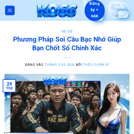
Bỏ
Đăng
Đăng
ký +
qua
nhập
66K
nội
dung
XỔ SỐ
Phương Pháp Soi Cầu Bạc Nhớ Giúp
Bạn Chốt Số Chính Xác
ĐĂNG VÀO
THÁNG 3 24, 2026
BỞI
THIỀU DOÃN VĨ
24
Th3