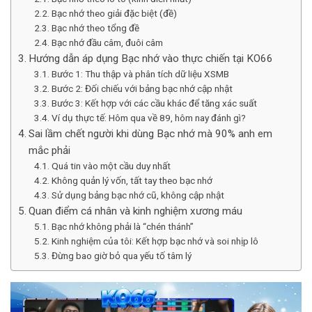
Bạc nhớ theo giải đặc biệt (đề)
Bạc nhớ theo tổng đề
Bạc nhớ đầu câm, đuôi câm
Hướng dẫn áp dụng Bạc nhớ vào thực chiến tại KO66
Bước 1: Thu thập và phân tích dữ liệu XSMB
Bước 2: Đối chiếu với bảng bạc nhớ cập nhật
Bước 3: Kết hợp với các cầu khác để tăng xác suất
Ví dụ thực tế: Hôm qua về 89, hôm nay đánh gì?
Sai lầm chết người khi dùng Bạc nhớ mà 90% anh em
mắc phải
Quá tin vào một cầu duy nhất
Không quản lý vốn, tất tay theo bạc nhớ
Sử dụng bảng bạc nhớ cũ, không cập nhật
Quan điểm cá nhân và kinh nghiệm xương máu
Bạc nhớ không phải là “chén thánh”
Kinh nghiệm của tôi: Kết hợp bạc nhớ và soi nhịp lô
Đừng bao giờ bỏ qua yếu tố tâm lý