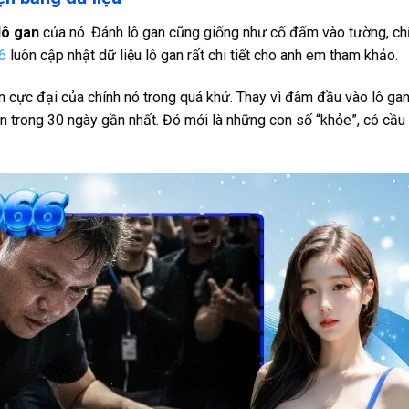
lô gan
của nó. Đánh lô gan cũng giống như cố đấm vào tường, ch
66
luôn cập nhật dữ liệu lô gan rất chi tiết cho anh em tham khảo.
 cực đại của chính nó trong quá khứ. Thay vì đâm đầu vào lô gan
n trong 30 ngày gần nhất. Đó mới là những con số “khỏe”, có cầu