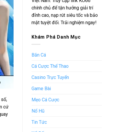
Việt Nam. Truy cập link KO66
chính chủ để tận hưởng giải trí
đỉnh cao, nạp rút siêu tốc và bảo
mật tuyệt đối. Trải nghiệm ngay!
Khám Phá Danh Mục
Bắn Cá
Cá Cược Thể Thao
Casino Trực Tuyến
Game Bài
 số,
Mẹo Cá Cược
em cứ
Nổ Hũ
quay
Tin Tức