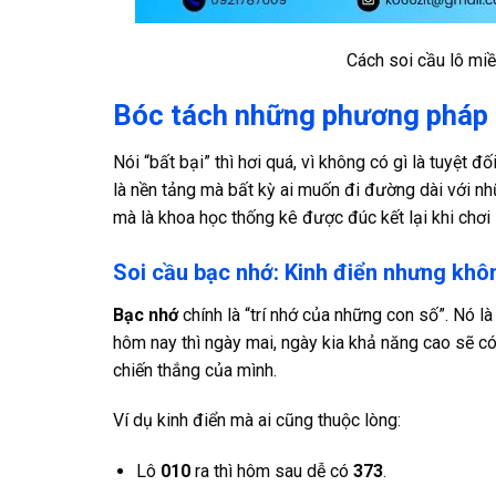
Cách soi cầu lô mi
Bóc tách những phương pháp s
Nói “bất bại” thì hơi quá, vì không có gì là tuyệt
là nền tảng mà bất kỳ ai muốn đi đường dài với n
mà là khoa học thống kê được đúc kết lại khi chơi
Soi cầu bạc nhớ: Kinh điển nhưng khôn
Bạc nhớ
chính là “trí nhớ của những con số”. Nó l
hôm nay thì ngày mai, ngày kia khả năng cao sẽ c
chiến thắng của mình.
Ví dụ kinh điển mà ai cũng thuộc lòng:
Lô
010
ra thì hôm sau dễ có
373
.