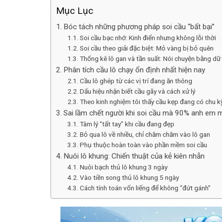
Mục Lục
Bóc tách những phương pháp soi cầu “bất bại”
Soi cầu bạc nhớ: Kinh điển nhưng không lỗi thời
Soi cầu theo giải đặc biệt: Mỏ vàng bị bỏ quên
Thống kê lô gan và tần suất: Nói chuyện bằng dữ 
Phân tích cầu lô chạy ổn định nhất hiện nay
Cầu lô ghép từ các vị trí đang ăn thông
Dấu hiệu nhận biết cầu gãy và cách xử lý
Theo kinh nghiệm tôi thấy cầu kẹp đang có chu k
Sai lầm chết người khi soi cầu mà 90% anh em 
Tâm lý “tất tay” khi cầu đang đẹp
Bỏ qua lô về nhiều, chỉ chăm chăm vào lô gan
Phụ thuộc hoàn toàn vào phần mềm soi cầu
Nuôi lô khung: Chiến thuật của kẻ kiên nhẫn
Nuôi bạch thủ lô khung 3 ngày
Vào tiền song thủ lô khung 5 ngày
Cách tính toán vốn liếng để không “đứt gánh”