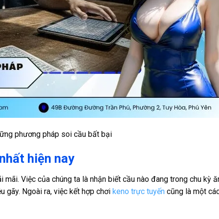
hững phương pháp soi cầu bất bại
 nhất hiện nay
i mãi. Việc của chúng ta là nhận biết cầu nào đang trong chu kỳ ă
u gãy. Ngoài ra, việc kết hợp chơi
keno trực tuyến
cũng là một các